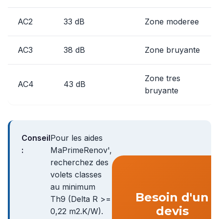
AC2
33 dB
Zone moderee
AC3
38 dB
Zone bruyante
Zone tres
AC4
43 dB
bruyante
Conseil
Pour les aides
:
MaPrimeRenov',
recherchez des
volets classes
au minimum
Besoin d'un
Th9 (Delta R >=
devis
0,22 m2.K/W).