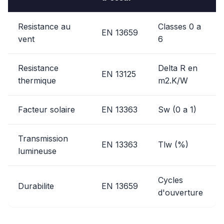
Resistance au
Classes 0 a
EN 13659
vent
6
Resistance
Delta R en
EN 13125
thermique
m2.K/W
Facteur solaire
EN 13363
Sw (0 a 1)
Transmission
EN 13363
Tlw (%)
lumineuse
Cycles
Durabilite
EN 13659
d'ouverture