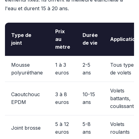
l'eau et durent 15 à 20 ans.
Prix
Type de
Durée
au
Application
joint
de vie
mètre
Mousse
1 à 3
2-5
Tous types
polyuréthane
euros
ans
de volets
Volets
Caoutchouc
3 à 8
10-15
battants,
EPDM
euros
ans
coulissants
5 à 12
5-8
Volets
Joint brosse
euros
ans
roulants